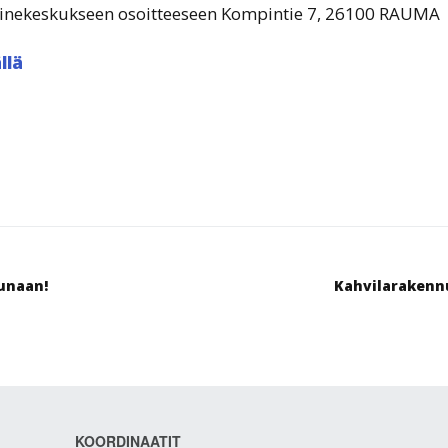
inekeskukseen osoitteeseen Kompintie 7, 26100 RAUMA
llä
unaan!
Kahvilarakenn
KOORDINAATIT