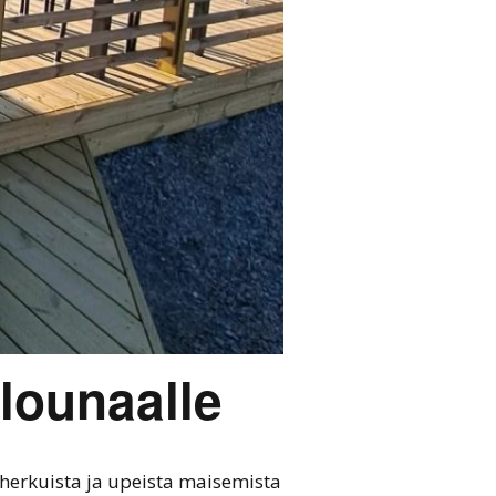
alounaalle
herkuista ja upeista maisemista