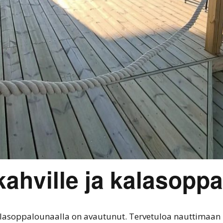
kahville ja kalasopp
kalasoppalounaalla on avautunut. Tervetuloa nauttimaan 