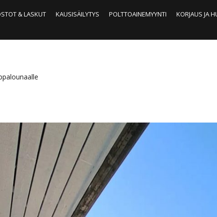
OSTOT & LASKUT
KAUSISÄILYTYS
POLTTOAINEMYYNTI
KORJAUS JA 
oppalounaalle