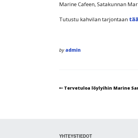
Marine Cafeen, Satakunnan Mar
Tutustu kahvilan tarjontaan
tää
by
admin
Tervetuloa löylyihin Marine Sa
YHTEYSTIEDOT