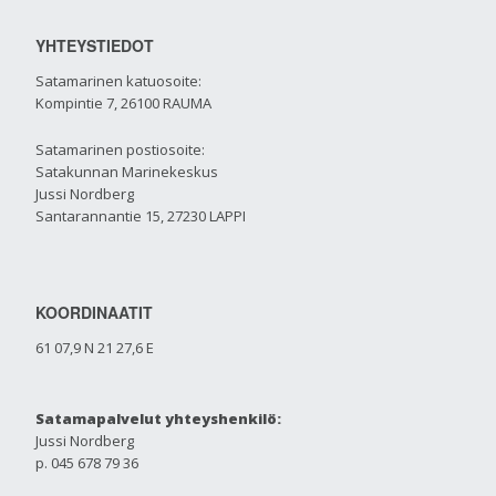
YHTEYSTIEDOT
Satamarinen katuosoite:
Kompintie 7, 26100 RAUMA
Satamarinen postiosoite:
Satakunnan Marinekeskus
Jussi Nordberg
Santarannantie 15, 27230 LAPPI
KOORDINAATIT
61 07,9 N 21 27,6 E
Satamapalvelut yhteyshenkilö:
Jussi Nordberg
p. 045 678 79 36