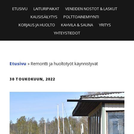
ETUSIVU
LAITURIPAIKAT
VENEIDEN NOSTOT & LASKUT
KAUSISÄILYTYS
POLTTOAINEMYYNTI
KORJAUS JA HUOLTO
KAHVILA & SAUNA
YRITYS
YHTEYSTIEDOT
Etusivu
»
Remontti ja huoltotyöt käynnistyvät
30 TOUKOKUUN, 2022